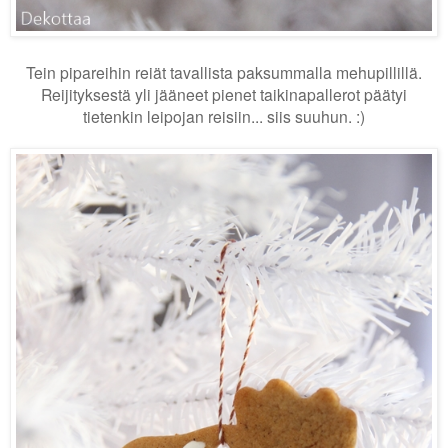
Tein pipareihin reiät tavallista paksummalla mehupillillä.
Reijityksestä yli jääneet pienet taikinapallerot päätyi
tietenkin leipojan reisiin... siis suuhun. :)