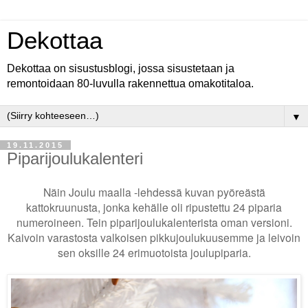
Dekottaa
Dekottaa on sisustusblogi, jossa sisustetaan ja
remontoidaan 80-luvulla rakennettua omakotitaloa.
▼
19.11.2015
Piparijoulukalenteri
Näin Joulu maalla -lehdessä kuvan pyöreästä
kattokruunusta, jonka kehälle oli ripustettu 24 piparia
numeroineen. Tein piparijoulukalenterista oman versioni.
Kaivoin varastosta valkoisen pikkujoulukuusemme ja leivoin
sen oksille 24 erimuotoista joulupiparia.