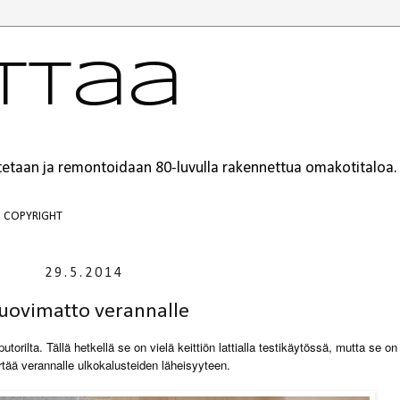
ttaa
ustetaan ja remontoidaan 80-luvulla rakennettua omakotitaloa.
COPYRIGHT
29.5.2014
ovimatto verannalle
rilta. Tällä hetkellä se on vielä keittiön lattialla testikäytössä, mutta se on
irtää verannalle ulkokalusteiden läheisyyteen.