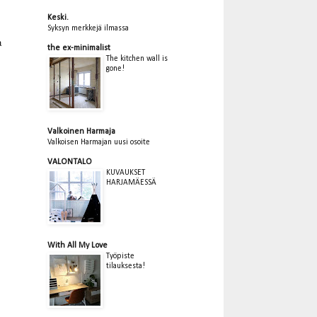
Keski.
Syksyn merkkejä ilmassa
a
the ex-minimalist
The kitchen wall is
gone!
Valkoinen Harmaja
Valkoisen Harmajan uusi osoite
VALONTALO
KUVAUKSET
HARJAMÄESSÄ
With All My Love
Työpiste
tilauksesta!