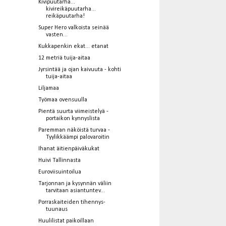
Kivipuutarha...
kivireikäpuutarha...
reikäpuutarha!
Super Hero valkoista seinää
vasten...
Kukkapenkin ekat... etanat
12 metriä tuija-aitaa
Jyrsintää ja ojan kaivuuta - kohti
tuija-aitaa
Liljamaa
Työmaa ovensuulla
Pientä suurta viimeistelyä -
portaikon kynnyslista
Paremman näköistä turvaa -
Tyylikkäämpi palovaroitin
Ihanat äitienpäiväkukat
Huivi Tallinnasta
Euroviisuintoilua
Tarjonnan ja kysynnän väliin
tarvitaan asiantuntev...
Porraskaiteiden tihennys-
tuunaus
Huulilistat paikoillaan