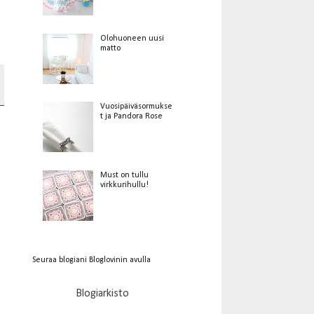
Olohuoneen uusi
matto
Vuosipäiväsormukse
t ja Pandora Rose
Must on tullu
virkkurihullu!
Seuraa blogiani Bloglovinin avulla
Blogiarkisto