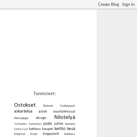
Tunnisteet:
Ostokset
Raknen Sukkapuoti
askartelua
astiat
asuntomessut
fiilistelyä
design
decoupage
joulu
juhlat
huovutus
kamera
halloween
keittiö
kesä
kattaus
kaupat
katkaisijat
kirpputorit
kilpailut
kirjat
kokkaus