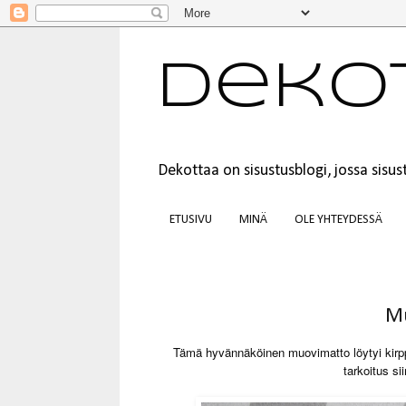
Deko
Dekottaa on sisustusblogi, jossa sis
ETUSIVU
MINÄ
OLE YHTEYDESSÄ
Mu
Tämä hyvännäköinen muovimatto löytyi kirpputo
tarkoitus si