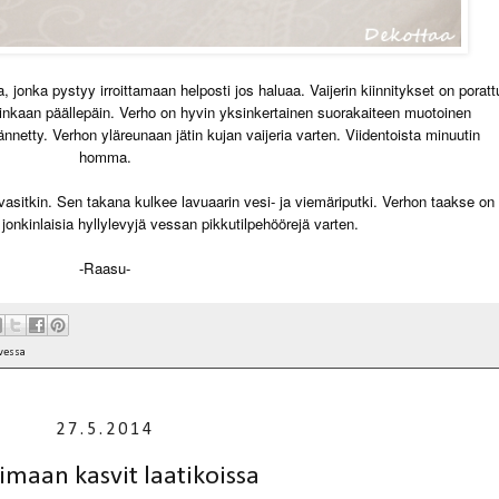
, jonka pystyy irroittamaan helposti jos haluaa. Vaijerin kiinnitykset on poratt
ainkaan päällepäin. Verho on hyvin yksinkertainen suorakaiteen muotoinen
ännetty. Verhon yläreunaan jätin kujan vaijeria varten. Viidentoista minuutin
homma.
vasitkin. Sen takana kulkee lavuaarin vesi- ja viemäriputki. Verhon taakse on
 jonkinlaisia hyllylevyjä vessan pikkutilpehöörejä varten.
-Raasu-
vessa
27.5.2014
imaan kasvit laatikoissa