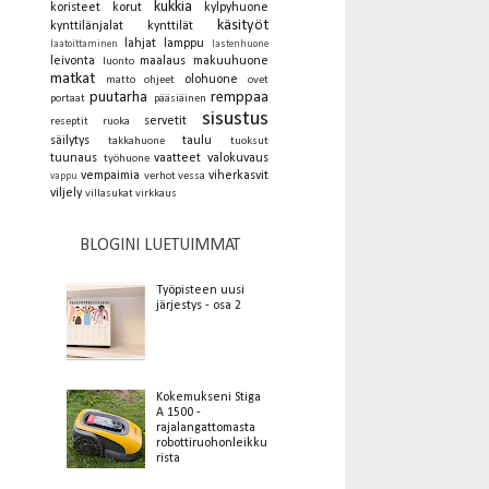
kukkia
koristeet
korut
kylpyhuone
käsityöt
kynttilänjalat
kynttilät
lahjat
lamppu
laatoittaminen
lastenhuone
leivonta
maalaus
makuuhuone
luonto
matkat
olohuone
matto
ohjeet
ovet
puutarha
remppaa
portaat
pääsiäinen
sisustus
servetit
reseptit
ruoka
säilytys
taulu
takkahuone
tuoksut
tuunaus
vaatteet
valokuvaus
työhuone
vempaimia
viherkasvit
verhot
vessa
vappu
viljely
villasukat
virkkaus
BLOGINI LUETUIMMAT
Työpisteen uusi
järjestys - osa 2
Kokemukseni Stiga
A 1500 -
rajalangattomasta
robottiruohonleikku
rista