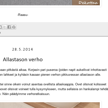
-Raasu-
t
28.5.2014
Allastason verho
n pitkästä aikaa. Korjasin pari puseroa (joiden napit aukeilivat inhottavasti
en lahkeet ja kyhäsin kasaan pienen verhon pikkuvessan allastason alle.
i sinne oikein voinut asentaa ovellista allaskaappia. Ovet olisivat kolisseet
kuovet olisivat voineet tulla kysymykseen, mutta sellaisia on hankalampi tehdä
e. Näin päädyimme verhoratkaisuun.