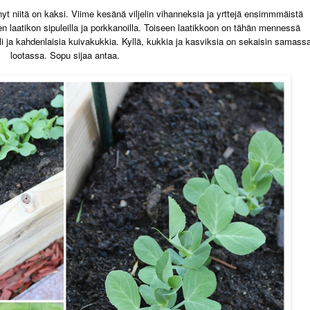
i nyt niitä on kaksi. Viime kesänä viljelin vihanneksia ja yrttejä ensimmmäistä
en laatikon sipuleilla ja porkkanoilla. Toiseen laatikkoon on tähän mennessä
tilli ja kahdenlaisia kuivakukkia. Kyllä, kukkia ja kasviksia on sekaisin samass
lootassa. Sopu sijaa antaa.