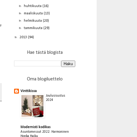
►
huhtikuuta
(16)
►
maaliskuuta
(13)
►
helmikuuta
(20)
u
►
tammikuuta
(29)
►
2013
(94)
Hae tästä blogista
Oma blogiluettelo
Vinttikissa
Joulusisustus
2024
Modernisti kodikas
Asuntomessut 2022: Harmoninen
Honka Haiku