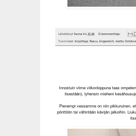
Lähettänyt
Sanna
klo
15.44
Ei kommentteja:
Tunnisteet:
kirjoittaja: Raasu
,
kirpputorit
,
matto
,
Ostokse
Innostuin viime viikonloppuna taas ompelemaa
itsestään), lyhensin mieheni kesähousuj
Pienempi vessamme on niin pikkuruinen, ette
pönttöön tai vähintään kävijän jalkoihin. Liu
its