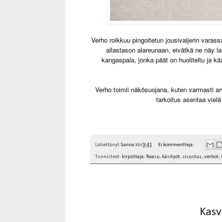
Verho roikkuu pingoitetun jousivaijerin varassa
allastason alareunaan, eivätkä ne näy l
kangaspala, jonka päät on huoliteltu ja kä
Verho toimii näkösuojana, kuten varmasti ar
tarkoitus asentaa vielä
Lähettänyt
Sanna
klo
9.41
Ei kommentteja:
Tunnisteet:
kirjoittaja: Raasu
,
käsityöt
,
sisustus
,
verhot
,
Kasv