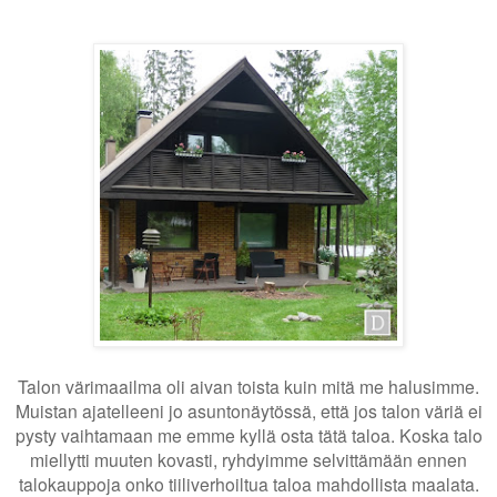
Talon värimaailma oli aivan toista kuin mitä me halusimme.
Muistan a
jatelleeni jo asuntonäytössä, että jos talon väriä ei
pysty vaihtamaan me emme kyllä osta tätä taloa. Koska talo
miellytti muuten kovasti, ryhdyimme selvittämään ennen
talokauppoja onko tiiliverhoiltua taloa mahdollista maalata.