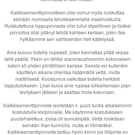
Kalkkisementtipinnoitteen olisi voinut myös ruiskuttaa
seinään normaalia tehokkaammalla maaliruiskulla.
Ruiskutettuna loppupinnasta olisi tullut röpelöinen ja lisäksi
pinnoitus olisi pitänyt tehdä kahteen kertaan, joten itse
hylkäsimme sen vaihtoehdon heti kättelyssä.
Aine kuivuu todella nopeasti, joten kannattaa pitää reipas
tahti päällä. Yksin en lähtisi slammaushommiin kokonaisen
satsin eli yhden pöntöllisen kanssa. Seosta voi kuitenkin
käsittelyn aikana ohentaa lisäämällä vettä, mutta
maltillisesti. Koostumus vaikuttaa todella herkästi
lopputulokseen. Liian kuiva aine rupeaa lohkeilemaan pian
levityksen jälkeen ja saattaa irrota kokonaan.
Kalkkisementtipinnoite levitetään n. puoli tuntia aikaisemmin
kostutetulle kivipinnalle. Me käytimme kostutukseen
puutarhaletkua, jossa oli sumutinpää. Vettä roiskitaan
seinään ihan kunnolla, mutta ei litimäräksi.
Kalkkisementtipinnoite tarttuu hyvin kiinni jos tiilipinta on