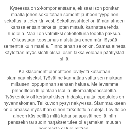
Kyseessä on 2-komponenttiaine, eli saat ison pönikän
maalia johon sekoitetaan sementtijauheen tyyppinen
sekoitus ja tietenkin vesi. Sekoitussuhteet on tämän aineen
kanssa erittäin tärkeitä, joten mittailu kannattaa tehdä
huolella. Maali on valmiiksi sekoitettuna todella paksua.
Oikeastaan koostumus muistuttaa enemmän löysää
sementtiä kuin maalia. Pinnoitehan se onkin. Samaa ainetta
käytetään myös sisätiloissa, esim takka voidaan päällystää
sillä.
Kalkkisementtipinnoitteen levitystä kutsutaan
slammaamiseksi. Työväline kannattaa valita sen mukaan
millaisen loppupinnan seinään haluaa. Me levitimme
pinnoitteen tiilipintaan isoilla ulkomaalipensseleillä.
Työskentely oli kertakaikkisen hidasta, mutta lopputulos on
hyvännäköinen. Tiilikuvion pysyi näkyvissä. Slammaukseen
on olemassa myös ihan siihen tarkoitettuja suteja. Levittelee
aineen käsipelillä millä tahansa apuvälineellä, niin
pensselin tai sudin harjakset tulee olla jämäkät, muuten
hommasta ei tule mitään.