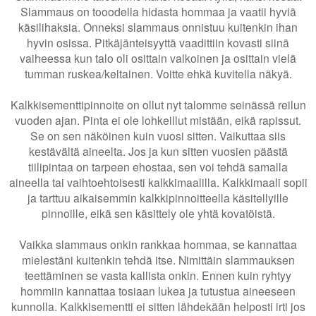
Slammaus on tooodella hidasta hommaa ja vaatii hyviä
käsilihaksia. Onneksi slammaus onnistuu kuitenkin ihan
hyvin osissa. Pitkäjänteisyyttä vaadittiin kovasti siinä
vaiheessa kun talo oli osittain valkoinen ja osittain vielä
tumman ruskea/keltainen. Voitte ehkä kuvitella näkyä.
Kalkkisementtipinnoite on ollut nyt talomme seinässä reilun
vuoden ajan. Pinta ei ole lohkeillut mistään, eikä rapissut.
Se on sen näköinen kuin vuosi sitten. Vaikuttaa siis
kestävältä aineelta. Jos ja kun sitten vuosien päästä
tiilipintaa on tarpeen ehostaa, sen voi tehdä samalla
aineella tai vaihtoehtoisesti kalkkimaalilla. Kalkkimaali sopii
ja tarttuu aikaisemmin kalkkipinnoitteella käsitellyille
pinnoille, eikä sen käsittely ole yhtä kovatöistä.
Vaikka slammaus onkin rankkaa hommaa, se kannattaa
mielestäni kuitenkin tehdä itse. Nimittäin slammauksen
teettäminen se vasta kallista onkin. Ennen kuin ryhtyy
hommiin kannattaa tosiaan lukea ja tutustua aineeseen
kunnolla. Kalkkisementti ei sitten lähdekään helposti irti jos