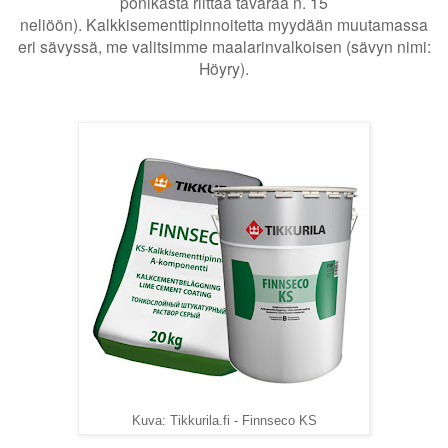
pönikästä riittää tavaraa n. 15
neliöön).
Kalkkisementtipinnoitetta myydään muutamassa
eri sävyssä, me valitsimme maalarinvalkoisen (sävyn nimi:
Höyry).
Kuva: Tikkurila.fi - Finnseco KS