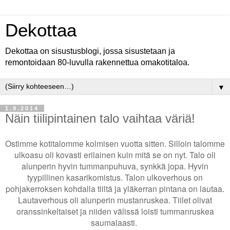
Dekottaa
Dekottaa on sisustusblogi, jossa sisustetaan ja
remontoidaan 80-luvulla rakennettua omakotitaloa.
▼
1.9.2014
Näin tiilipintainen talo vaihtaa väriä!
Ostimme kotitalomme kolmisen vuotta sitten. Silloin talomme
ulkoasu oli kovasti erilainen kuin mitä se on nyt. Talo oli
alunperin hyvin tummanpuhuva, synkkä jopa. Hyvin
tyypillinen kasarikomistus. Talon ulkoverhous on
pohjakerroksen kohdalla tiiltä ja yläkerran pintana on lautaa.
Lautaverhous oli alunperin mustanruskea. Tiilet olivat
oranssinkeltaiset ja niiden välissä loisti tummanruskea
saumalaasti.