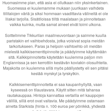
Huomasimme pian, että asia ei ollutkaan niin yksinkertainen.
Suomessa ei kuulemamme mukaan juurikaan vaihdeta
tiilitalojen väriä ja siksi hommaan vaadittavia välineitä ei ole
liiaksi tarjolla. Sisätiloissa tiiltä maalataan ja pinnoitetaan
vaikka kuinka, mutta samat aineet eivät toimi ulkona.
Soittelimme Tikkurilan maalineuvontaan ja saimme kuulla
paristakin eri vaihtoehdosta, jotka voisivat sopia meidän
tarkoitukseen. Paras ja helpoin vaihtoehto oli meidän
mielestä kalkkisementtipinnoite ja päädyimme käyttämään
sitä. Kalkkipinnoitetta käytetään kuulemma paljon mm
Englannissa ja sen kerrottiin kestävän koviakin olosuihteita.
Majakoita on kuulemma sillä myös päällystetty eli sen pitäisi
kestää myrskyt ja tyrskytkin.
Kalkkisementtipinnoitetta ei saa kaupanhyllyltä, vaan
kyseessä on tilaustavara. Käytit sitten mitä tahansa
rautakauppaa. Hintoja kannattaa vertailla eri kauppojen
välillä, sillä erot ovat valtavia. Me päädyimme ostamaan
ainetta Starkista (hinta n. 100 euroa per pönikkä, yhdestä