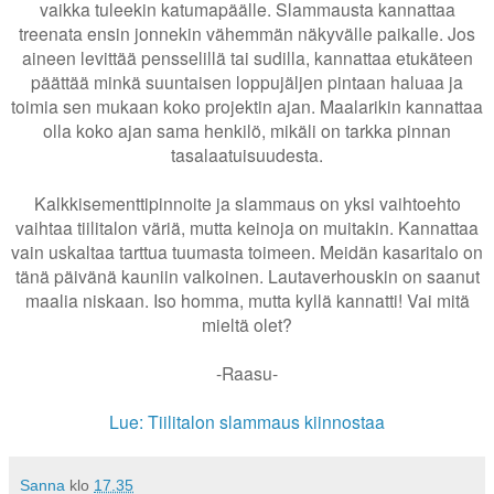
vaikka tuleekin katumapäälle. Slammausta kannattaa
treenata ensin jonnekin vähemmän näkyvälle paikalle. Jos
aineen levittää pensselillä tai sudilla, kannattaa etukäteen
päättää minkä suuntaisen loppujäljen pintaan haluaa ja
toimia sen mukaan koko projektin ajan. Maalarikin kannattaa
olla koko ajan sama henkilö, mikäli on tarkka pinnan
tasalaatuisuudesta.
Kalkkisementtipinnoite ja slammaus on yksi vaihtoehto
vaihtaa tiilitalon väriä, mutta keinoja on muitakin. Kannattaa
vain uskaltaa tarttua tuumasta toimeen. Meidän kasaritalo on
tänä päivänä kauniin valkoinen. Lautaverhouskin on saanut
maalia niskaan. Iso homma, mutta kyllä kannatti! Vai mitä
mieltä olet?
-Raasu-
Lue: Tiilitalon slammaus kiinnostaa
Sanna
klo
17.35