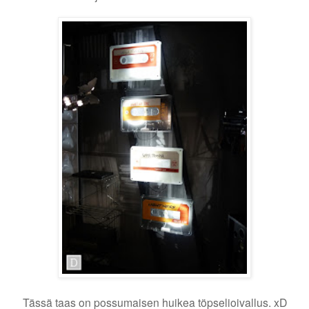
Tässä taas on possumaisen huikea töpselioivallus. xD