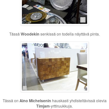
Tässä
Woodekin
senkissä on todella näyttävä pinta.
Tässä on
Aino Michelsenin
hauskasti yhdisteltävissä olevia
Timjam
-yrttiruukkuja.