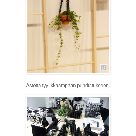
Astetta tyylikkäämpään puhdistukseen.