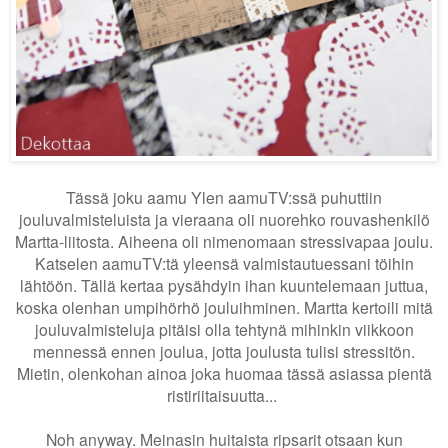
Tässä joku aamu Ylen aamuTV:ssä puhuttiin
jouluvalmisteluista ja vieraana oli nuorehko rouvashenkilö
Martta-liitosta. Aiheena oli nimenomaan stressivapaa joulu.
Katselen aamuTV:tä yleensä valmistautuessani töihin
lähtöön. Tällä kertaa pysähdyin ihan kuuntelemaan juttua,
koska olenhan umpihörhö jouluihminen. Martta kertoili mitä
jouluvalmisteluja pitäisi olla tehtynä mihinkin viikkoon
mennessä ennen joulua, jotta joulusta tulisi stressitön.
Mietin, olenkohan ainoa joka huomaa tässä asiassa pientä
ristiriitaisuutta...
Noh anyway. Meinasin huitaista ripsarit otsaan kun