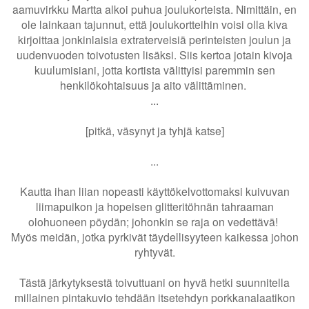
aamuvirkku Martta alkoi puhua joulukorteista. Nimittäin, en
ole lainkaan tajunnut, että joulukortteihin voisi olla kiva
kirjoittaa jonkinlaisia extraterveisiä perinteisten joulun ja
uudenvuoden toivotusten lisäksi. Siis kertoa jotain kivoja
kuulumisiani, jotta kortista välittyisi paremmin sen
henkilökohtaisuus ja aito välittäminen.
...
[pitkä, väsynyt ja tyhjä katse]
...
Kautta ihan liian nopeasti käyttökelvottomaksi kuivuvan
liimapuikon ja hopeisen glitteritöhnän tahraaman
olohuoneen pöydän; johonkin se raja on vedettävä!
Myös meidän, jotka pyrkivät täydellisyyteen kaikessa johon
ryhtyvät.
Tästä järkytyksestä toivuttuani on hyvä hetki suunnitella
millainen pintakuvio tehdään itsetehdyn porkkanalaatikon