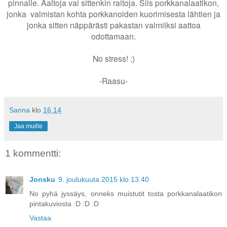
pinnalle. Aaltoja vai sittenkin raitoja. Siis porkkanalaatikon,
jonka valmistan kohta porkkanoiden kuorimisesta lähtien ja
jonka sitten näppärästi pakastan valmiiksi aattoa
odottamaan.
No stress! ;)
-Raasu-
Sanna
klo
16.14
Jaa muille
1 kommentti:
Jonsku
9. joulukuuta 2015 klo 13.40
No pyhä jyssäys, onneks muistutit tosta porkkanalaatikon
pintakuviosta :D :D :D
Vastaa