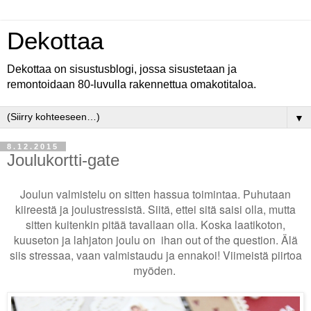
Dekottaa
Dekottaa on sisustusblogi, jossa sisustetaan ja
remontoidaan 80-luvulla rakennettua omakotitaloa.
▼
8.12.2015
Joulukortti-gate
Joulun valmistelu on sitten hassua toimintaa. Puhutaan
kiireestä ja joulustressistä. Siitä, ettei sitä saisi olla, mutta
sitten kuitenkin pitää tavallaan olla. Koska laatikoton,
kuuseton ja lahjaton joulu on ihan out of the question. Älä
siis stressaa, vaan valmistaudu ja ennakoi! Viimeistä piirtoa
myöden.