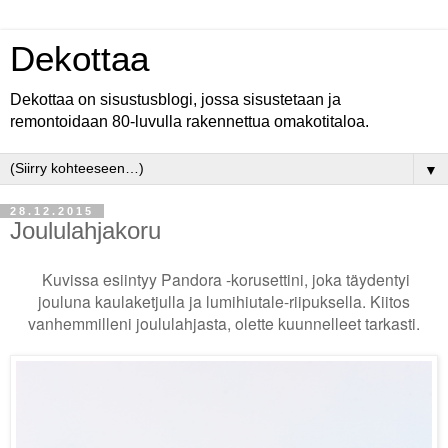
Dekottaa
Dekottaa on sisustusblogi, jossa sisustetaan ja
remontoidaan 80-luvulla rakennettua omakotitaloa.
▼
28.12.2015
Joululahjakoru
Kuvissa esiintyy Pandora -korusettini, joka täydentyi
jouluna kaulaketjulla ja lumihiutale-riipuksella. Kiitos
vanhemmilleni joululahjasta, olette kuunnelleet tarkasti.