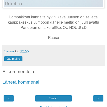
Lompakkoni kannalta hyvin ikävä uutinen on se, että
kauppakeskus Jumboon (lähelle meitä) on juuri avattu
Pandoran oma koruliike. OU NOUU! xD
-Raasu-
Sanna
klo
12.55
Jaa muille
Ei kommentteja:
Lähetä kommentti
‹
›
Etusivu