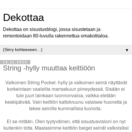
Dekottaa
Dekottaa on sisustusblogi, jossa sisustetaan ja
remontoidaan 80-luvulla rakennettua omakotitaloa.
▼
13.11.2014
String -hylly muuttaa keittiöön
Valkoinen String Pocket -hylly ja valkoinen seinä näyttävät
korkeintaan vaaleilta marraskuun pimeydessä. Sisään ei
tule juuri lainkaan luonnonvaloa, vaikka eletään
keskipäivää. Vain keittiön kattokruunu valaisee huonetta ja
tekee seinille kummallisia kuvioita.
Ei se mitään. Olen tyytyväinen, että sisustusvisioni on nyt
kuitenkin totta. Maalasimme keittiön beiget seinät valkoisiksi