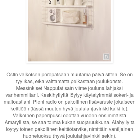
Ostin valkoisen poropatsaan muutama päivä sitten. Se on
tyylikäs, eikä välttämättä pelkästään joulukoriste.
Messinkiset Nappulat sain viime jouluna lahjaksi
vanhemmiltani. Keskihyllyltä löytyy käytetyimmät sokeri- ja
maitoastiani. Pieni radio on pakollinen lisävaruste jokaiseen
keittiöön (tässä muuten hyvä joululahjavinkki kaikille).
Valkoinen paperipussi odottaa vuoden ensimmäistä
Amaryllistä, se saa toimia kukan suojaruukkuna. Alahyllyltä
löytyy toinen pakollinen keittiötarvike, nimittäin vaniljainen
huonetuoksu (hyvä joululahjavinkki sekin).