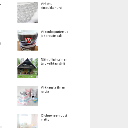
.
Virkattu
simpukkahuivi
a
Viikonloppuriemua
ja terassimaali
i
Näin tiilipintainen
talo vaihtaa väriä!
Virkkausta ilman
rajoja
Olohuoneen uusi
matto