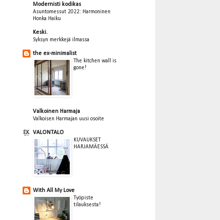
Modernisti kodikas
Asuntomessut 2022: Harmoninen
Honka Haiku
Keski.
Syksyn merkkejä ilmassa
the ex-minimalist
The kitchen wall is
gone!
Valkoinen Harmaja
Valkoisen Harmajan uusi osoite
VALONTALO
KUVAUKSET
HARJAMÄESSÄ
With All My Love
Työpiste
tilauksesta!