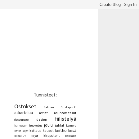
Tunnisteet:
Ostokset
Raknen Sukkapuoti
askartelua
astiat
asuntomessut
fiilistelyä
design
decoupage
joulu
juhlat
huovutus
kamera
halloween
keittiö
kesä
kattaus
kaupat
katkaisijat
kirpputorit
kilpailut
kirjat
kokkaus