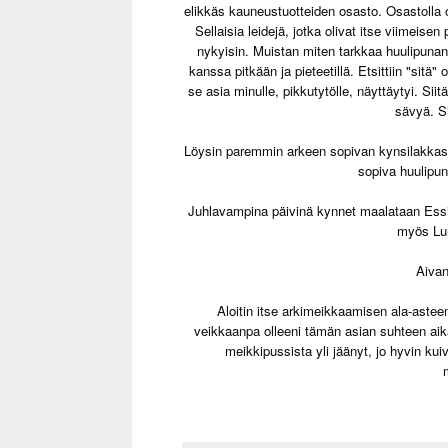
elikkäs kauneustuotteiden osasto. Osastolla 
Sellaisia leidejä, jotka olivat itse viimeis
nykyisin. Muistan miten tarkkaa huulipunan 
kanssa pitkään ja pieteetillä. Etsittiin "sitä"
se asia minulle, pikkutytölle, näyttäytyi. Si
sävyä. S
Löysin paremmin arkeen sopivan kynsilakkasäv
sopiva huulipun
Juhlavampina päivinä kynnet maalataan Essien
myös Lum
Aivan
Aloitin itse arkimeikkaamisen ala-asteen
veikkaanpa olleeni tämän asian suhteen aikai
meikkipussista yli jäänyt, jo hyvin kuiv