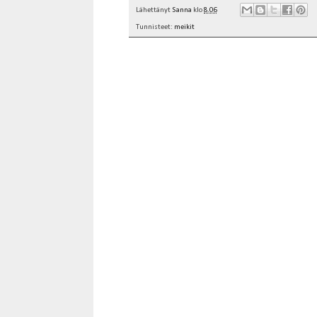
Lähettänyt
Sanna
klo
8.06
Tunnisteet:
meikit