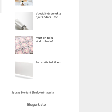
Vuosipäiväsormukse
t ja Pandora Rose
Must on tullu
virkkurihullu!
Pattereita tuloillaan
Seuraa blogiani Bloglovinin avulla
Blogiarkisto