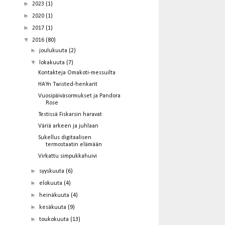
►
2023
(1)
►
2020
(1)
►
2017
(1)
▼
2016
(80)
►
joulukuuta
(2)
▼
lokakuuta
(7)
Kontakteja Omakoti-messuilta
HAYn Twisted-henkarit
Vuosipäiväsormukset ja Pandora
Rose
Testissä Fiskarsin haravat
Väriä arkeen ja juhlaan
Sukellus digitaalisen
termostaatin elämään
Virkattu simpukkahuivi
►
syyskuuta
(6)
►
elokuuta
(4)
►
heinäkuuta
(4)
►
kesäkuuta
(9)
►
toukokuuta
(13)