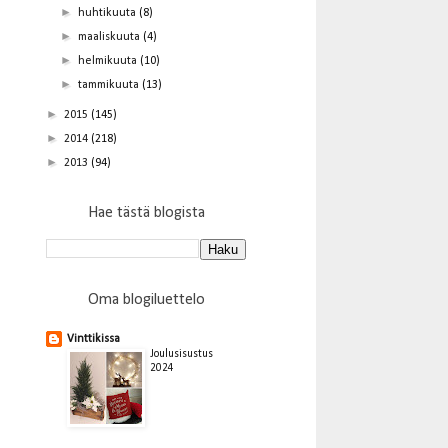
►
huhtikuuta
(8)
►
maaliskuuta
(4)
►
helmikuuta
(10)
►
tammikuuta
(13)
►
2015
(145)
►
2014
(218)
►
2013
(94)
Hae tästä blogista
Oma blogiluettelo
Vinttikissa
Joulusisustus
2024