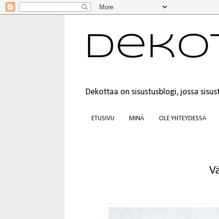
Deko
Dekottaa on sisustusblogi, jossa sis
ETUSIVU
MINÄ
OLE YHTEYDESSÄ
Vä