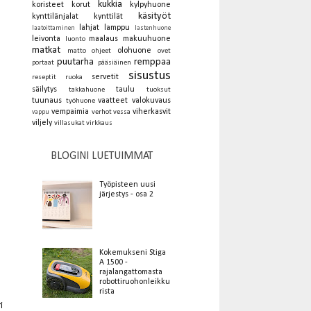
kukkia
koristeet
korut
kylpyhuone
käsityöt
kynttilänjalat
kynttilät
lahjat
lamppu
laatoittaminen
lastenhuone
leivonta
maalaus
makuuhuone
luonto
matkat
olohuone
matto
ohjeet
ovet
puutarha
remppaa
portaat
pääsiäinen
sisustus
servetit
reseptit
ruoka
säilytys
taulu
takkahuone
tuoksut
tuunaus
vaatteet
valokuvaus
työhuone
vempaimia
viherkasvit
verhot
vessa
vappu
viljely
villasukat
virkkaus
BLOGINI LUETUIMMAT
Työpisteen uusi
järjestys - osa 2
Kokemukseni Stiga
A 1500 -
rajalangattomasta
robottiruohonleikku
rista
i