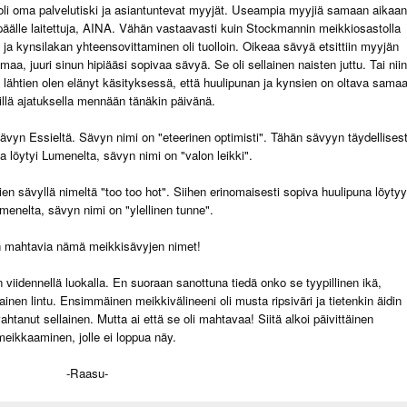
oli oma palvelutiski ja asiantuntevat myyjät. Useampia myyjiä samaan aikaan
en päälle laitettuja, AINA. Vähän vastaavasti kuin Stockmannin meikkiosastolla
ja kynsilakan yhteensovittaminen oli tuolloin. Oikeaa sävyä etsittiin myyjän
 omaa, juuri sinun hipiääsi sopivaa sävyä. Se oli sellainen naisten juttu. Tai niin
itä lähtien olen elänyt käsityksessä, että huulipunan ja kynsien on oltava sama
illä ajatuksella mennään tänäkin päivänä.
yn Essieltä. Sävyn nimi on "eteerinen optimisti". Tähän sävyyn täydellisest
a löytyi Lumenelta, sävyn nimi on "valon leikki".
 sävyllä nimeltä "too too hot". Siihen erinomaisesti sopiva huulipuna löytyy
enelta, sävyn nimi on "ylellinen tunne".
 mahtavia nämä meikkisävyjen nimet!
 viidennellä luokalla. En suoraan sanottuna tiedä onko se tyypillinen ikä,
nen lintu. Ensimmäinen meikkivälineeni oli musta ripsiväri ja tietenkin äidin
ahtanut sellainen. Mutta ai että se oli mahtavaa! Siitä alkoi päivittäinen
meikkaaminen, jolle ei loppua näy.
-Raasu-