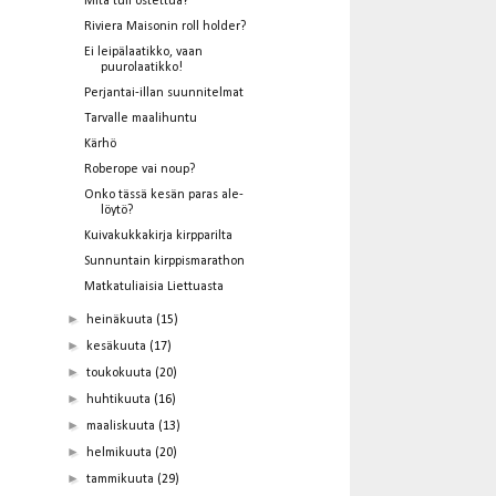
Mitä tuli ostettua?
Riviera Maisonin roll holder?
Ei leipälaatikko, vaan
puurolaatikko!
Perjantai-illan suunnitelmat
Tarvalle maalihuntu
Kärhö
Roberope vai noup?
Onko tässä kesän paras ale-
löytö?
Kuivakukkakirja kirpparilta
Sunnuntain kirppismarathon
Matkatuliaisia Liettuasta
►
heinäkuuta
(15)
►
kesäkuuta
(17)
►
toukokuuta
(20)
►
huhtikuuta
(16)
►
maaliskuuta
(13)
►
helmikuuta
(20)
►
tammikuuta
(29)