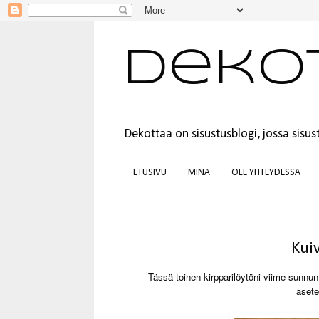
Deko
Dekottaa on sisustusblogi, jossa sis
ETUSIVU
MINÄ
OLE YHTEYDESSÄ
Kui
Tässä toinen kirpparilöytöni viime sunnun
asete