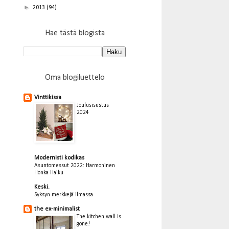
►
2013
(94)
Hae tästä blogista
Oma blogiluettelo
Vinttikissa
Joulusisustus
2024
Modernisti kodikas
Asuntomessut 2022: Harmoninen
Honka Haiku
Keski.
Syksyn merkkejä ilmassa
the ex-minimalist
The kitchen wall is
gone!