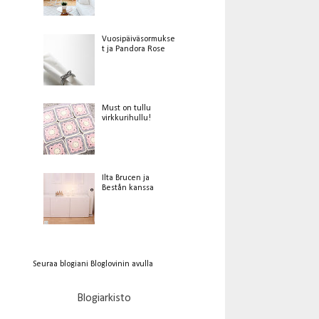
Vuosipäiväsormukse
t ja Pandora Rose
Must on tullu
virkkurihullu!
Ilta Brucen ja
Bestån kanssa
Seuraa blogiani Bloglovinin avulla
Blogiarkisto