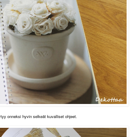
ytyy onneksi hyvin selkeät kuvalliset ohjeet.