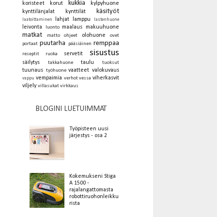
kukkia
koristeet
korut
kylpyhuone
käsityöt
kynttilänjalat
kynttilät
lahjat
lamppu
laatoittaminen
lastenhuone
leivonta
maalaus
makuuhuone
luonto
matkat
olohuone
matto
ohjeet
ovet
puutarha
remppaa
portaat
pääsiäinen
sisustus
servetit
reseptit
ruoka
säilytys
taulu
takkahuone
tuoksut
tuunaus
vaatteet
valokuvaus
työhuone
vempaimia
viherkasvit
verhot
vessa
vappu
viljely
villasukat
virkkaus
BLOGINI LUETUIMMAT
Työpisteen uusi
järjestys - osa 2
Kokemukseni Stiga
A 1500 -
rajalangattomasta
robottiruohonleikku
rista