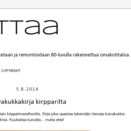
ttaa
ustetaan ja remontoidaan 80-luvulla rakennettua omakotitaloa.
COPYRIGHT
5.8.2014
vakukkakirja kirpparilta
tain kirpparimarathonilta. Kirja joka opastaa tekemään hienoja kuivakukka-
lmia. Kuulostaa kuivalta... mutta ehei!