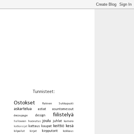
Tunnisteet:
Ostokset
Raknen Sukkapuoti
askartelua
astiat
asuntomessut
fiilistelyä
design
decoupage
joulu
juhlat
huovutus
kamera
halloween
keittiö
kesä
kattaus
kaupat
katkaisijat
kirpputorit
kilpailut
kirjat
kokkaus