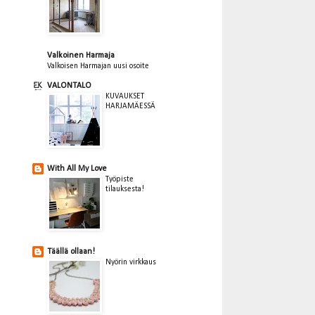
Valkoinen Harmaja
Valkoisen Harmajan uusi osoite
VALONTALO
KUVAUKSET
HARJAMÄESSÄ
With All My Love
Työpiste
tilauksesta!
Täällä ollaan!
Nyörin virkkaus