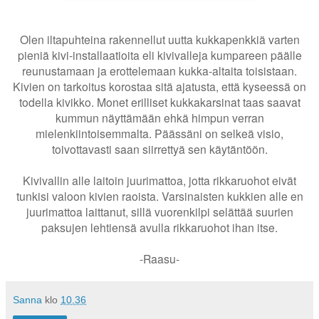
Olen iltapuhteina rakennellut uutta kukkapenkkiä varten
pieniä kivi-installaatioita eli kivivalleja kumpareen päälle
reunustamaan ja erottelemaan kukka-altaita toisistaan.
Kivien on tarkoitus korostaa sitä ajatusta, että kyseessä on
todella kivikko. Monet erilliset kukkakarsinat taas saavat
kummun näyttämään ehkä himpun verran
mielenkiintoisemmalta. Päässäni on selkeä visio,
toivottavasti saan siirrettyä sen käytäntöön.
Kivivallin alle laitoin juurimattoa, jotta rikkaruohot eivät
tunkisi valoon kivien raoista. Varsinaisten kukkien alle en
juurimattoa laittanut, sillä vuorenkilpi selättää suurien
paksujen lehtiensä avulla rikkaruohot ihan itse.
-Raasu-
Sanna
klo
10.36