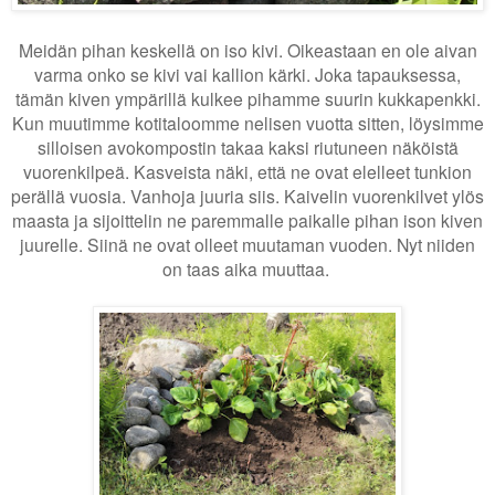
Meidän pihan keskellä on iso kivi. Oikeastaan en ole aivan
varma onko se kivi vai kallion kärki. Joka tapauksessa,
tämän kiven ympärillä kulkee pihamme suurin kukkapenkki.
Kun muutimme kotitaloomme nelisen vuotta sitten, löysimme
silloisen avokompostin takaa kaksi riutuneen näköistä
vuorenkilpeä. Kasveista näki, että ne ovat elelleet tunkion
perällä vuosia. Vanhoja juuria siis. Kaivelin vuorenkilvet ylös
maasta ja sijoittelin ne paremmalle paikalle pihan ison kiven
juurelle. Siinä ne ovat olleet muutaman vuoden. Nyt niiden
on taas aika muuttaa.