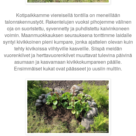
Kotipaikkamme viereisellä tontilla on meneillään
talonrakennustyöt. Rakentelujen vuoksi pihojemme välinen
oja on suoristettu, syvennetty ja puhdistettu kaivinkoneen
voimin. Maanmuokkauksen seurauksena tonttimme laidalle
syntyi kivikkoinen pieni kumpare, jonka ajattelen olevan kuin
tehty kivikoissa viihtyville kasveille. Siispä meidän
vuorenkilvet ja herttavuorenkilvet muuttavat tulevina päivinä
asumaan ja kasvamaan kivikkokumpareen päälle.
Ensimmäiset kukat ovat päässeet jo uusiin multiin.