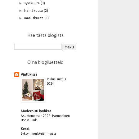
►
syyskuuta
(3)
►
heinäkuuta
(2)
►
maaliskuuta
(3)
Hae tästä blogista
Oma blogiluettelo
Vinttikissa
Joulusisustus
2024
Modernisti kodikas
Asuntomessut 2022: Harmoninen
Honka Haiku
Keski.
Syksyn merkkejä ilmassa