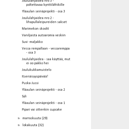
Joululahjaidea nro 3 -
poltettavaa kynttiläfriikille
Yläaulan seinäprojekti - osa 3
Joululahjaidea nro 2 -
lihapullaleipureiden sakset
Marimekon skoolit
Vaniljaista autoaromia veskiin
Suvi -maljakko
Vessa rempallaan - vessaremppa
- osa 3
Joululahjaidea - saa käyttää, mut
ei oo pakko hei
Joulukukkamuistelo
Itsenäisyyspäivää!
Puska-Jussi
Yläaulan seinäprojekti - osa 2
Syli
Yläaulan seinäprojekti - osa 1
Pipari vai sittenkin cupcake
►
marraskuuta
(29)
►
lokakuuta
(32)