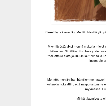
Kierrettiin ja kierrettiin. Mentiin hissillä y
Myyntityöstä alkoi mennä maku ja mielet o
kiikastaa. Nimittäin. Kun taas yhden 
"haluatteko tilata joulukukkia?" niin tällä 
lapset ole e
Me tytöt mentiin ihan hämillemme naapurin 
kuitenkin hoksattiin, että naapurustomme e
myymässä. Puh
Minkä tilaamisesta ol