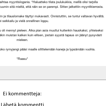
aa myyntislogania. "Haluatteko tilata joulukukkia, meillä olisi tarjolla
tuumin sitä mieltä, että näin se on parempi. Sitten jatkettiin myyntikierrosta.
tiin ja tilauslomake täyttyi mukavasti. Onnistuttiin, se tuntui valtavan hyvältä.
i seikkailu ja vielä onnellinen loppu.
u oli mennyt pieleen. Aika pian asia muuttui kuitenkin hauskaksi, yhteiseksi
eläkin muistan kaiken kuin eilisen, jostain syystä tapaus on jäänyt pysyvästi
mieleen.
 koko rymyjengi pääsi maalle silittelemään kaneja ja lypsämään vuohia.
*Raasu*
Ei kommentteja:
Lähetä kommentti