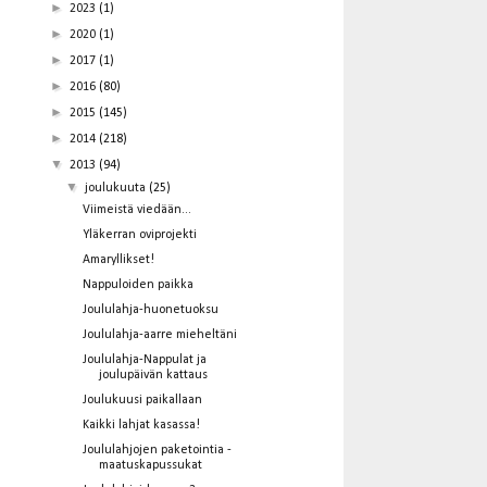
►
2023
(1)
►
2020
(1)
►
2017
(1)
►
2016
(80)
►
2015
(145)
►
2014
(218)
▼
2013
(94)
▼
joulukuuta
(25)
Viimeistä viedään...
Yläkerran oviprojekti
Amaryllikset!
Nappuloiden paikka
Joululahja-huonetuoksu
Joululahja-aarre mieheltäni
Joululahja-Nappulat ja
joulupäivän kattaus
Joulukuusi paikallaan
Kaikki lahjat kasassa!
Joululahjojen paketointia -
maatuskapussukat