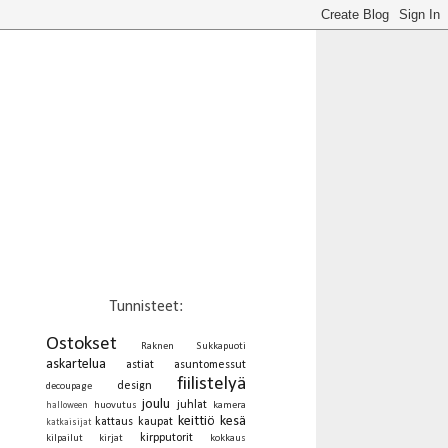
Tunnisteet:
Ostokset
Raknen Sukkapuoti
askartelua
astiat
asuntomessut
fiilistelyä
design
decoupage
joulu
juhlat
huovutus
kamera
halloween
keittiö
kesä
kattaus
kaupat
katkaisijat
kirpputorit
kilpailut
kirjat
kokkaus