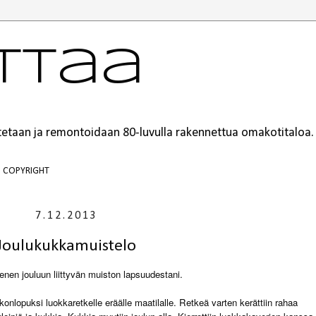
ttaa
ustetaan ja remontoidaan 80-luvulla rakennettua omakotitaloa.
COPYRIGHT
7.12.2013
Joulukukkamuistelo
ienen jouluun liittyvän muiston lapsuudestani.
ikonlopuksi luokkaretkelle eräälle maatilalle. Retkeä varten kerättiin rahaa