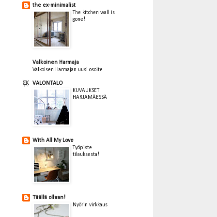
the ex-minimalist
The kitchen wall is
gone!
Valkoinen Harmaja
Valkoisen Harmajan uusi osoite
VALONTALO
KUVAUKSET
HARJAMÄESSÄ
With All My Love
Työpiste
tilauksesta!
Täällä ollaan!
Nyörin virkkaus