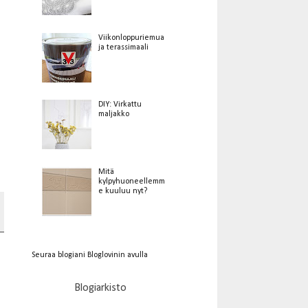
Viikonloppuriemua
ja terassimaali
DIY: Virkattu
maljakko
Mitä
kylpyhuoneellemm
e kuuluu nyt?
Seuraa blogiani Bloglovinin avulla
Blogiarkisto