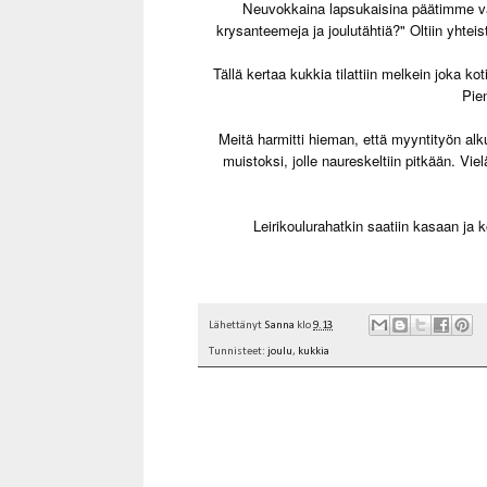
Neuvokkaina lapsukaisina päätimme vaiht
krysanteemeja ja joulutähtiä?" Oltiin yhteis
Tällä kertaa kukkia tilattiin melkein joka ko
Pien
Meitä harmitti hieman, että myyntityön alk
muistoksi, jolle naureskeltiin pitkään. Vi
Leirikoulurahatkin saatiin kasaan ja
Lähettänyt
Sanna
klo
9.13
Tunnisteet:
joulu
,
kukkia