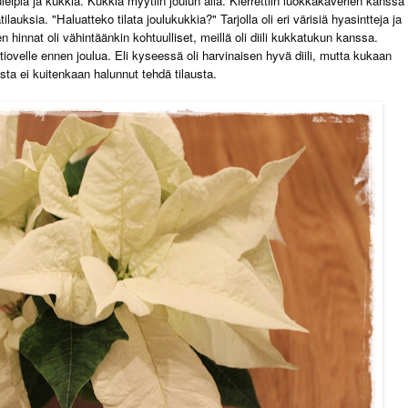
leipiä ja kukkia. Kukkia myytiin joulun alla. Kierrettiin luokkakaverien kanssa
lauksia. "Haluatteko tilata joulukukkia?" Tarjolla oli eri värisiä hyasintteja ja
en hinnat oli vähintäänkin kohtuulliset, meillä oli diili kukkatukun kanssa.
otiovelle ennen joulua. Eli kyseessä oli harvinaisen hyvä diili, mutta kukaan
sta ei kuitenkaan halunnut tehdä tilausta.