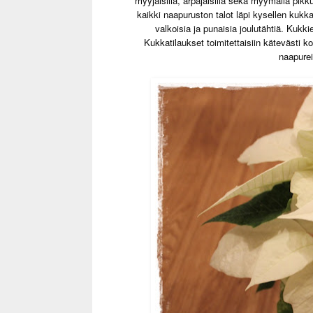
myyjäisillä, arpajaisilla sekä myymällä pikku
kaikki naapuruston talot läpi kysellen kukkati
valkoisia ja punaisia joulutähtiä. Kukki
Kukkatilaukset toimitettaisiin kätevästi k
naapurei