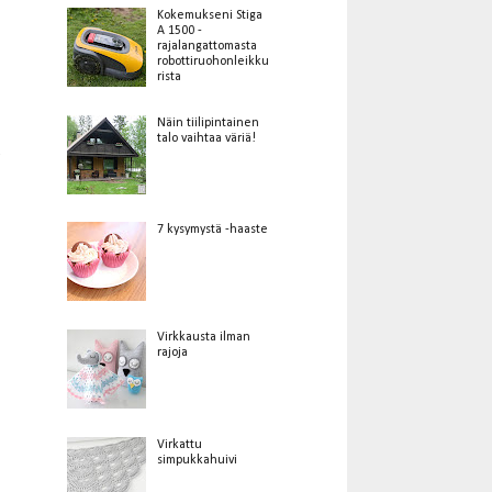
Kokemukseni Stiga
A 1500 -
rajalangattomasta
robottiruohonleikku
rista
Näin tiilipintainen
talo vaihtaa väriä!
7 kysymystä -haaste
Virkkausta ilman
rajoja
Virkattu
simpukkahuivi