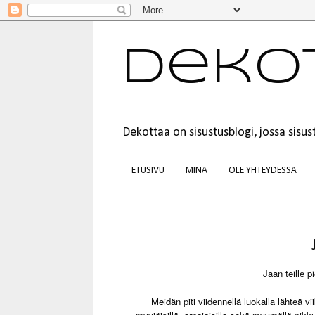
Deko
Dekottaa on sisustusblogi, jossa sis
ETUSIVU
MINÄ
OLE YHTEYDESSÄ
Jaan teille p
Meidän piti viidennellä luokalla lähteä vi