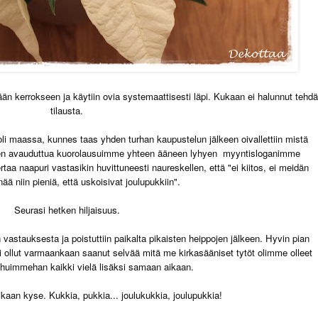
limpään kerrokseen ja käytiin ovia systemaattisesti läpi. Kukaan ei halunnut tehdä
tilausta.
li maassa, kunnes taas yhden turhan kaupustelun jälkeen oivallettiin mistä
oven avauduttua kuorolausuimme yhteen ääneen lyhyen myyntisloganimme
kertaa naapuri vastasikin huvittuneesti naureskellen, että "ei kiitos, ei meidän
nää niin pieniä, että uskoisivat joulupukkiin".
Seurasi hetken hiljaisuus.
vastauksesta ja poistuttiin paikalta pikaisten heippojen jälkeen. Hyvin pian
i ollut varmaankaan saanut selvää mitä me kirkasääniset tytöt olimme olleet
uimmehan kaikki vielä lisäksi samaan aikaan.
ikaan kyse. Kukkia, pukkia... joulukukkia, joulupukkia!