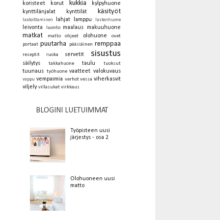
kukkia
koristeet
korut
kylpyhuone
käsityöt
kynttilänjalat
kynttilät
lahjat
lamppu
laatoittaminen
lastenhuone
leivonta
maalaus
makuuhuone
luonto
matkat
olohuone
matto
ohjeet
ovet
puutarha
remppaa
portaat
pääsiäinen
sisustus
servetit
reseptit
ruoka
säilytys
taulu
takkahuone
tuoksut
tuunaus
vaatteet
valokuvaus
työhuone
vempaimia
viherkasvit
verhot
vessa
vappu
viljely
villasukat
virkkaus
BLOGINI LUETUIMMAT
Työpisteen uusi
järjestys - osa 2
Olohuoneen uusi
matto