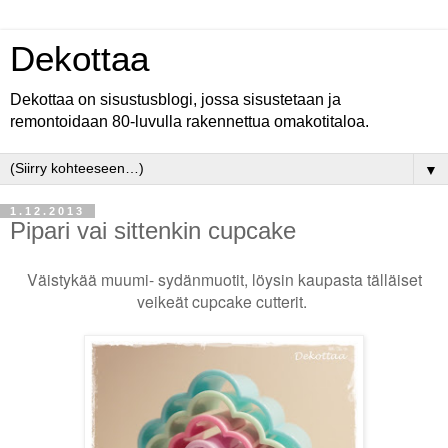
Dekottaa
Dekottaa on sisustusblogi, jossa sisustetaan ja
remontoidaan 80-luvulla rakennettua omakotitaloa.
▼
1.12.2013
Pipari vai sittenkin cupcake
Väistykää muumi- sydänmuotit, löysin kaupasta tälläiset
veikeät cupcake cutterit.