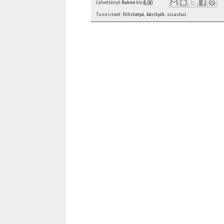
Lähettänyt
Rakne
klo
8.00
Tunnisteet:
fiilistelyä
,
käsityöt
,
sisustus