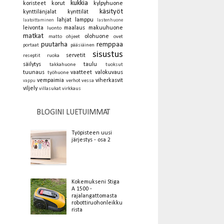
kukkia
koristeet
korut
kylpyhuone
käsityöt
kynttilänjalat
kynttilät
lahjat
lamppu
laatoittaminen
lastenhuone
leivonta
maalaus
makuuhuone
luonto
matkat
olohuone
matto
ohjeet
ovet
puutarha
remppaa
portaat
pääsiäinen
sisustus
servetit
reseptit
ruoka
säilytys
taulu
takkahuone
tuoksut
tuunaus
vaatteet
valokuvaus
työhuone
vempaimia
viherkasvit
verhot
vessa
vappu
viljely
villasukat
virkkaus
BLOGINI LUETUIMMAT
Työpisteen uusi
järjestys - osa 2
Kokemukseni Stiga
A 1500 -
rajalangattomasta
robottiruohonleikku
rista