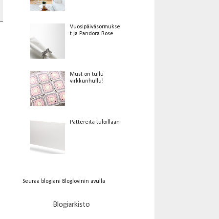
Vuosipäiväsormukse
t ja Pandora Rose
Must on tullu
virkkurihullu!
Pattereita tuloillaan
Seuraa blogiani Bloglovinin avulla
Blogiarkisto