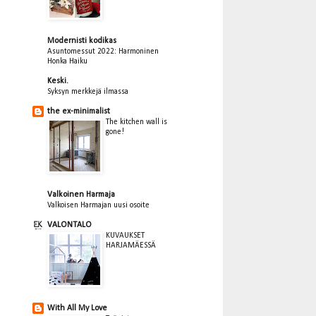
Modernisti kodikas
Asuntomessut 2022: Harmoninen
Honka Haiku
Keski.
Syksyn merkkejä ilmassa
the ex-minimalist
The kitchen wall is
gone!
Valkoinen Harmaja
Valkoisen Harmajan uusi osoite
VALONTALO
KUVAUKSET
HARJAMÄESSÄ
With All My Love