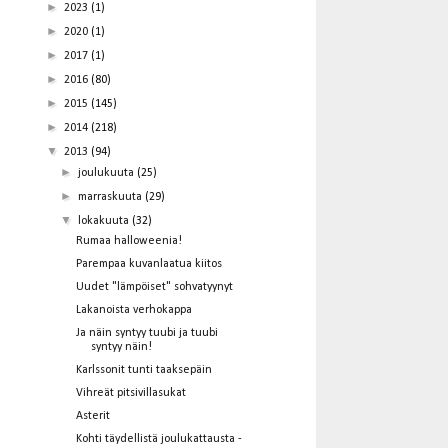
►
2023
(1)
►
2020
(1)
►
2017
(1)
►
2016
(80)
►
2015
(145)
►
2014
(218)
▼
2013
(94)
►
joulukuuta
(25)
►
marraskuuta
(29)
▼
lokakuuta
(32)
Rumaa halloweenia!
Parempaa kuvanlaatua kiitos
Uudet "lämpöiset" sohvatyynyt
Lakanoista verhokappa
Ja näin syntyy tuubi ja tuubi
syntyy näin!
Karlssonit tunti taaksepäin
Vihreät pitsivillasukat
Asterit
Kohti täydellistä joulukattausta -