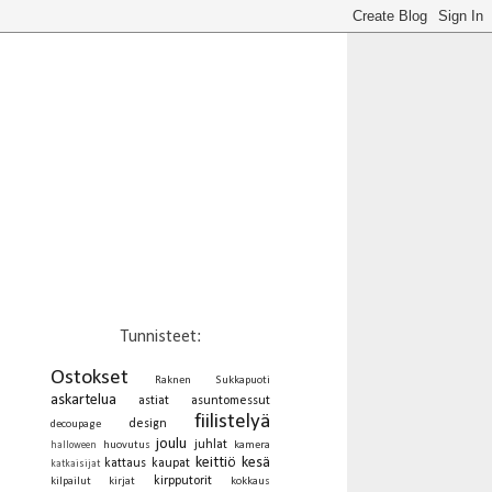
Tunnisteet:
Ostokset
Raknen Sukkapuoti
askartelua
astiat
asuntomessut
fiilistelyä
design
decoupage
joulu
juhlat
huovutus
kamera
halloween
keittiö
kesä
kattaus
kaupat
katkaisijat
kirpputorit
kilpailut
kirjat
kokkaus