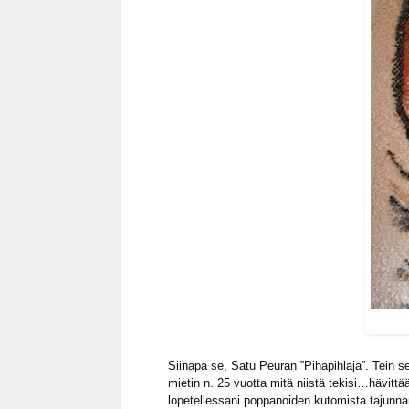
Siinäpä se, Satu Peuran ”Pihapihlaja”. Tein sen
mietin n. 25 vuotta mitä niistä tekisi…hävitt
lopetellessani poppanoiden kutomista tajunnan