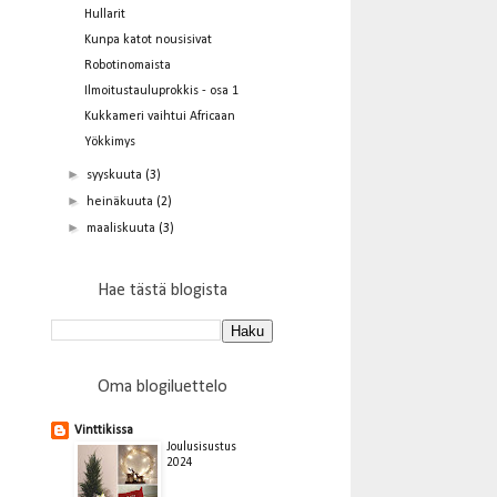
Hullarit
Kunpa katot nousisivat
Robotinomaista
Ilmoitustauluprokkis - osa 1
Kukkameri vaihtui Africaan
Yökkimys
►
syyskuuta
(3)
►
heinäkuuta
(2)
►
maaliskuuta
(3)
Hae tästä blogista
Oma blogiluettelo
Vinttikissa
Joulusisustus
2024