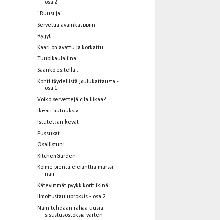
osa 2
"Ruusuja"
Servettiä avainkaappiin
Ryijyt
Kaari on avattu ja korkattu
Tuubikaulaliina
Saanko esitellä...
Kohti täydellistä joulukattausta -
osa 1
Voiko servettejä olla liikaa?
Ikean uutuuksia
Istutetaan kevät
Pussukat
Osallistun!
KitchenGarden
Kolme pientä elefanttia marssi
näin
Kätevimmät pyykkikorit ikinä
Ilmoitustauluprokkis - osa 2
Näin tehdään rahaa uusia
sisustusostoksia varten