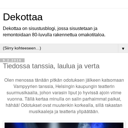
Dekottaa
Dekottaa on sisustusblogi, jossa sisustetaan ja
remontoidaan 80-luvulla rakennettua omakotitaloa.
▼
9.2.2016
Tiedossa tanssia, laulua ja verta
Olen menossa tänään pitkän odotuksen jälkeen katsomaan
Vampyyrien tanssia, Helsingin kaupungin teatterin
suurmusikaalia, johon varasin liput jo hyvissä ajoin viime
vuonna. Tällä kertaa minulla on salin parhaimmat paikat,
hähää! Odotukset ovat muutenkin korkealla, sillä rakastan
musikaaleja ja teatteria ylipäätään.