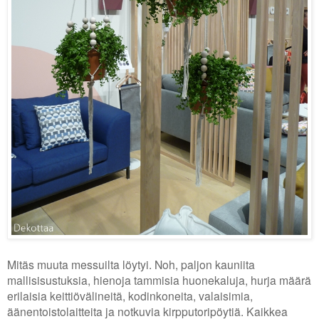
Mitäs muuta messuilta löytyi. Noh, paljon kauniita
mallisisustuksia, hienoja tammisia huonekaluja, hurja määrä
erilaisia keittiövälineitä, kodinkoneita, valaisimia,
äänentoistolaitteita ja notkuvia kirpputoripöytiä. Kaikkea