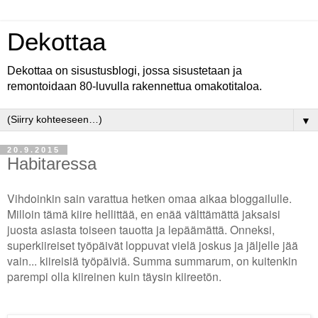
Dekottaa
Dekottaa on sisustusblogi, jossa sisustetaan ja
remontoidaan 80-luvulla rakennettua omakotitaloa.
▼
20.9.2015
Habitaressa
Vihdoinkin sain varattua hetken omaa aikaa bloggailulle.
Milloin tämä kiire hellittää, en enää välttämättä jaksaisi
juosta asiasta toiseen tauotta ja lepäämättä. Onneksi,
superkiireiset työpäivät loppuvat vielä joskus ja jäljelle jää
vain... kiireisiä työpäiviä. Summa summarum, on kuitenkin
parempi olla kiireinen kuin täysin kiireetön.