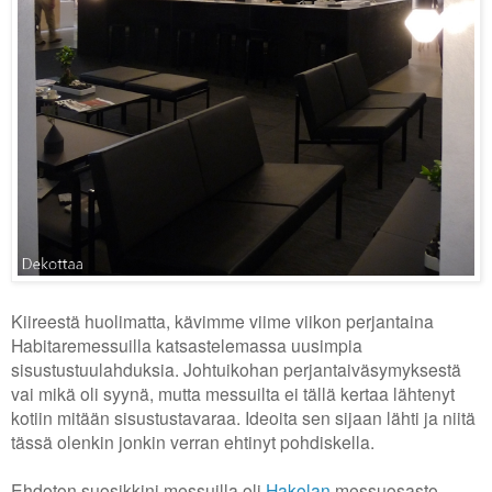
Kiireestä huolimatta, kävimme viime viikon perjantaina
Habitaremessuilla katsastelemassa uusimpia
sisustustuulahduksia. Johtuikohan perjantaiväsymyksestä
vai mikä oli syynä, mutta messuilta ei tällä kertaa lähtenyt
kotiin mitään sisustustavaraa. Ideoita sen sijaan lähti ja niitä
tässä olenkin jonkin verran ehtinyt pohdiskella.
Ehdoton suosikkini messuilla oli
Hakolan
messuosasto.