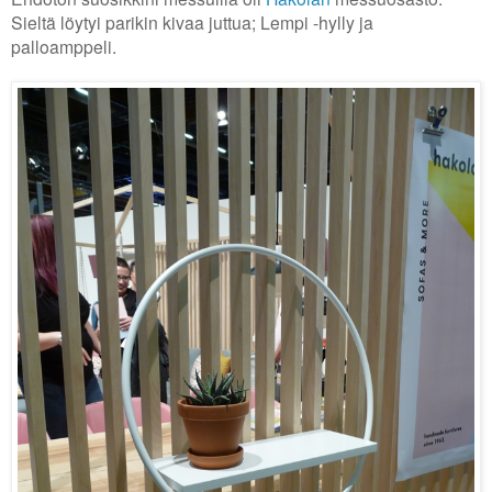
Sieltä löytyi parikin kivaa juttua;
Lempi -hylly ja
palloamppeli.