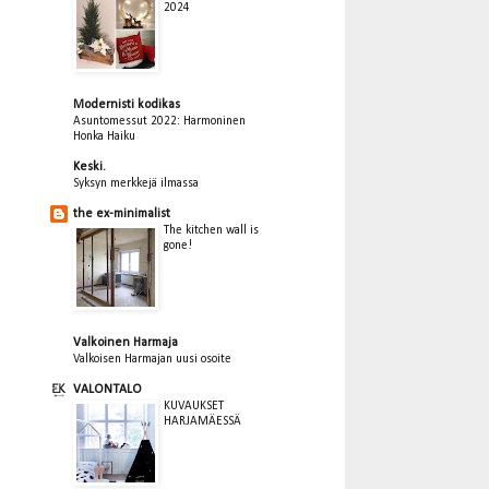
2024
Modernisti kodikas
Asuntomessut 2022: Harmoninen
Honka Haiku
Keski.
Syksyn merkkejä ilmassa
the ex-minimalist
The kitchen wall is
gone!
Valkoinen Harmaja
Valkoisen Harmajan uusi osoite
VALONTALO
KUVAUKSET
HARJAMÄESSÄ