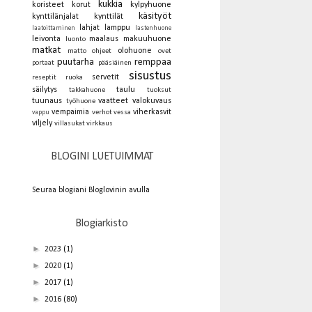
kukkia
koristeet
korut
kylpyhuone
käsityöt
kynttilänjalat
kynttilät
lahjat
lamppu
laatoittaminen
lastenhuone
leivonta
maalaus
makuuhuone
luonto
matkat
olohuone
matto
ohjeet
ovet
puutarha
remppaa
portaat
pääsiäinen
sisustus
servetit
reseptit
ruoka
säilytys
taulu
takkahuone
tuoksut
tuunaus
vaatteet
valokuvaus
työhuone
vempaimia
viherkasvit
verhot
vessa
vappu
viljely
villasukat
virkkaus
BLOGINI LUETUIMMAT
Seuraa blogiani Bloglovinin avulla
Blogiarkisto
►
2023
(1)
►
2020
(1)
►
2017
(1)
►
2016
(80)