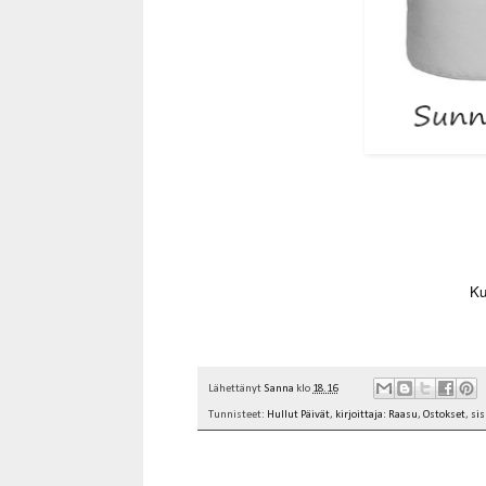
Ku
Lähettänyt
Sanna
klo
18.16
Tunnisteet:
Hullut Päivät
,
kirjoittaja: Raasu
,
Ostokset
,
si