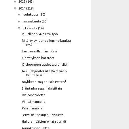
►
2015
(145)
▼
2014
(218)
►
joulukuuta
(20)
►
marraskuuta
(20)
▼
lokakuuta
(14)
Pullollinen valoa syksyyn
Mitä kylpyhuoneellemme kuuluu
nyt?
Lampaanvillan lämmössä
Kierrätyksen haasteet
Olohuoneen uudet tauluhyllyt
Joululahjaostoksilla Koiramäen
Pajutallissa
Röyhkeän magee Pols Potten!
Eläintarha espanjalaisittain
DIY pop taidetta
Villisti marmoria
Pala marmoria
Terveisiä Espanjan Rondasta
Hullujen päivien omat suosikit
Aurinkoinen Teltta