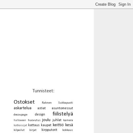
Tunnisteet:
Ostokset
Raknen Sukkapuoti
askartelua
astiat
asuntomessut
fiilistelyä
design
decoupage
joulu
juhlat
huovutus
kamera
halloween
keittiö
kesä
kattaus
kaupat
katkaisijat
kirpputorit
kilpailut
kirjat
kokkaus