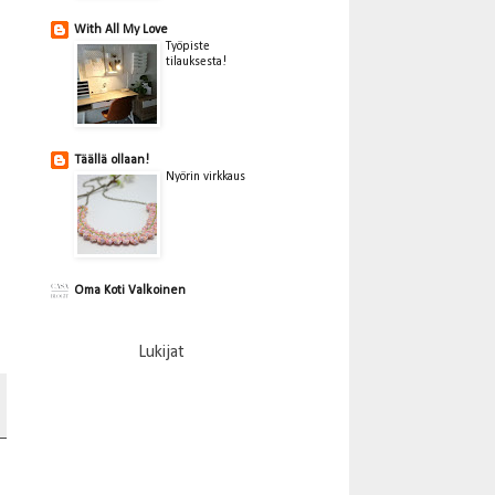
With All My Love
Työpiste
tilauksesta!
Täällä ollaan!
Nyörin virkkaus
Oma Koti Valkoinen
Lukijat