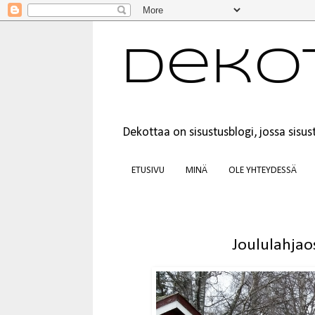
Deko
Dekottaa on sisustusblogi, jossa sis
ETUSIVU
MINÄ
OLE YHTEYDESSÄ
Joululahjao