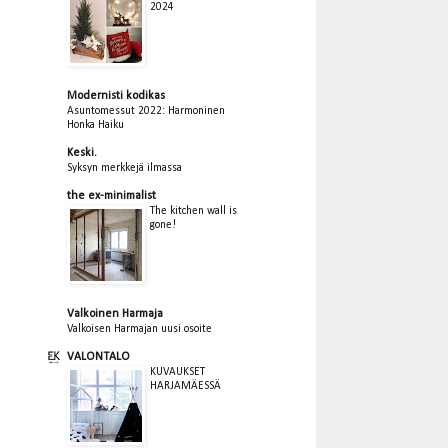
2024
Modernisti kodikas
Asuntomessut 2022: Harmoninen
Honka Haiku
Keski.
Syksyn merkkejä ilmassa
the ex-minimalist
The kitchen wall is
gone!
Valkoinen Harmaja
Valkoisen Harmajan uusi osoite
VALONTALO
KUVAUKSET
HARJAMÄESSÄ