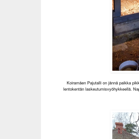
Koiramäen Pajutalli on jännä paikka pikk
lentokentän laskeutumisvyöhykkeellä. Nap