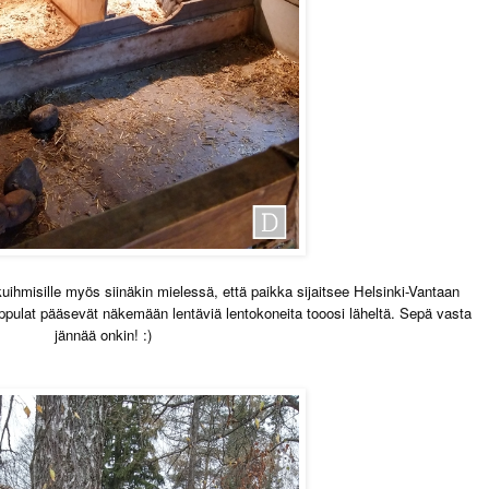
uihmisille myös siinäkin mielessä, että paikka sijaitsee Helsinki-Vantaan
pulat pääsevät näkemään lentäviä lentokoneita tooosi läheltä. Sepä vasta
jännää onkin! :)