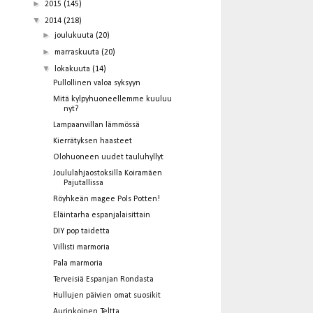
►
2015
(145)
▼
2014
(218)
►
joulukuuta
(20)
►
marraskuuta
(20)
▼
lokakuuta
(14)
Pullollinen valoa syksyyn
Mitä kylpyhuoneellemme kuuluu
nyt?
Lampaanvillan lämmössä
Kierrätyksen haasteet
Olohuoneen uudet tauluhyllyt
Joululahjaostoksilla Koiramäen
Pajutallissa
Röyhkeän magee Pols Potten!
Eläintarha espanjalaisittain
DIY pop taidetta
Villisti marmoria
Pala marmoria
Terveisiä Espanjan Rondasta
Hullujen päivien omat suosikit
Aurinkoinen Teltta