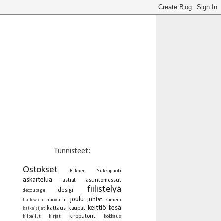
Tunnisteet:
Ostokset
Raknen Sukkapuoti
askartelua
astiat
asuntomessut
fiilistelyä
design
decoupage
joulu
juhlat
huovutus
kamera
halloween
keittiö
kesä
kattaus
kaupat
katkaisijat
kirpputorit
kilpailut
kirjat
kokkaus