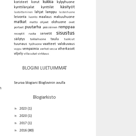
kukkia
koristeet
korut
kylpyhuone
käsityöt
kynttilänjalat
kynttilät
lahjat
lamppu
laatoittaminen
lastenhuone
leivonta
maalaus
makuuhuone
luonto
matkat
olohuone
matto
ohjeet
ovet
puutarha
remppaa
portaat
pääsiäinen
sisustus
servetit
reseptit
ruoka
säilytys
taulu
takkahuone
tuoksut
tuunaus
vaatteet
valokuvaus
työhuone
vempaimia
viherkasvit
verhot
vessa
vappu
viljely
villasukat
virkkaus
BLOGINI LUETUIMMAT
Seuraa blogiani Bloglovinin avulla
n
Blogiarkisto
►
2023
(1)
►
2020
(1)
►
2017
(1)
►
2016
(80)