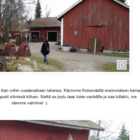
a, ihan mihin vuodenaikaan tahansa. Kävimme Koiramäellä ensimmäisen kerra
apuoti silmissä kiiluen. Sieltä se joulu taas tulee vauhdilla ja saa tullakin, me
olemme valmiina! :)