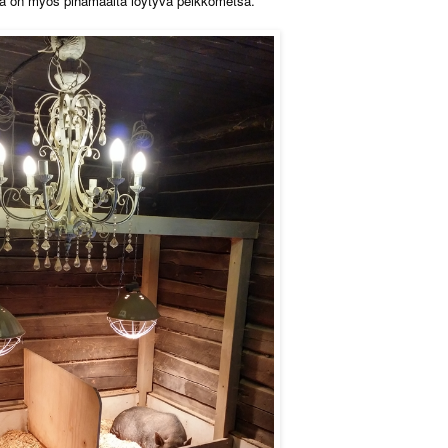
ka on myös pihamaalta löytyvä peikkometsä.