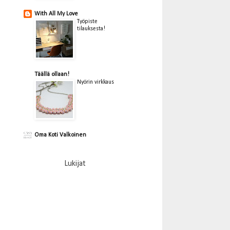
With All My Love
Työpiste
tilauksesta!
Täällä ollaan!
Nyörin virkkaus
Oma Koti Valkoinen
Lukijat