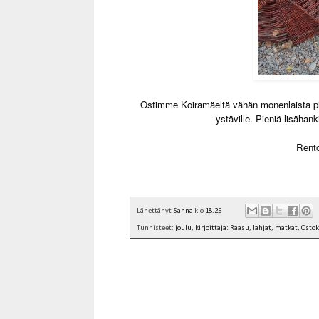
Ostimme Koiramäeltä vähän monenlaista pient
ystäville. Pieniä lisähan
Rento
Lähettänyt
Sanna
klo
18.25
Tunnisteet:
joulu
,
kirjoittaja: Raasu
,
lahjat
,
matkat
,
Ostok