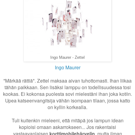
Ingo Maurer - Zettel
Ingo Maurer
*Märkää rättiä*. Zettel maksaa aivan tuhottomasti. Ihan liikaa
tähän paikkaan. Sen lisäksi lamppu on todellisuudessa tosi
kookas. Ei kokonsa puolesta sovi mielestäni ihan joka kotiin.
Upea katseenvangitsija vähän isompaan tilaan, jossa katto
on kyllin korkealla.
Tuli kuitenkin mieleeni, että mitäpä jos lampun idean
kopioisi omaan askarrokseen... Jos rakentaisi
vastaavanlaisen
korttimobilehärvelin
, mutta ilman