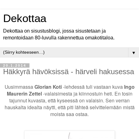
Dekottaa
Dekottaa on sisustusblogi, jossa sisustetaan ja
remontoidaan 80-luvulla rakennettua omakotitaloa.
▼
20.1.2014
Häkkyrä hävöksissä - härveli hakusessa
Uusimmassa
Glorian Koti
-lehdessä tuli vastaan kuva
Ingo
Maurerin Zettel
-valaisimesta ja kiinnostuin heti. En tosin
tajunnut kuvasta, että kyseessä on valaisin. Sen verran
hauskalta idealta näytti, että piti lähteä selvittelemään mistä
moista saa ostaa.